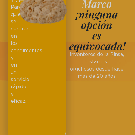
Marco
Para
¡ninguna
quienes
opción
se
centran
es
en
equivocada!
los
condimentos
Inventores de la Pinsa,
y
estamos
en
orgullosos desde hace
un
más de 20 años
servicio
rápido
y
eficaz.