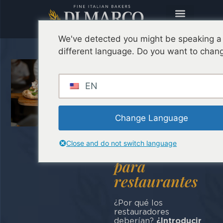
We've detected you might be speaking a
different language. Do you want to chang
Pinsa
Romana: 4
EN
razones que
la convierten
en una
Change Language
opción
Close and do not switch language
ganadora
para
restaurantes
¿Por qué los
restauradores
deberían?
¿Introducir