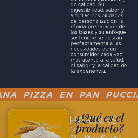
de calidad. Su
digestibilidad, sabor y
amplias posibilidades
de personalización, la
rápida preparación de
las bases y su enfoque
sostenible se ajustan
perfectamente a las
necesidades de un
consumidor cada vez
más atento a la salud,
el sabor y la calidad de
la experiencia.
A PIZZA EN PAN PUCCIA
¿Qué es el
HARINAS
producto?
Para
los