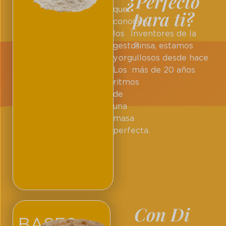
¿Perfecto
que
para ti?
conocen
los
Inventores de la
gestos
Pinsa, estamos
y
orgullosos desde hace
Los
más de 20 años
ritmos
de
una
masa
perfecta.
Con Di
BASES