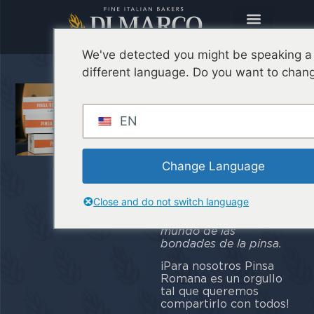
We've detected you might be speaking a
different language. Do you want to chang
Nace la Pinsa
Romana sin
EN
gluten ni
lactosa
Change Language
Con la nueva Pinsa
Romana sin gluten
Close and do not switch language
realmente podemos
concienciar a todo el
mundo de las
bondades de la pinsa.
¡Para nosotros Pinsa
Romana es un orgullo
tal que queremos
compartirlo con todos!