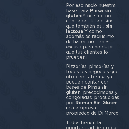
Por eso nació nuestra
base para
Pinsa sin
gluten
¡Y no solo no
contiene gluten, sino
que también es...
sin
lactosa
¡Y como
además es facilísimo
de hacer, no tienes
excusa para no dejar
que tus clientes lo
prueben!
Pizzerías, pinserías y
todos los negocios que
ofrecen catering, ya
pueden contar con
bases de Pinsa sin
gluten, precocinadas y
congeladas, producidas
por
Roman Sin Gluten
,
una empresa
propiedad de Di Marco.
Todos tienen la
oportunidad de probar