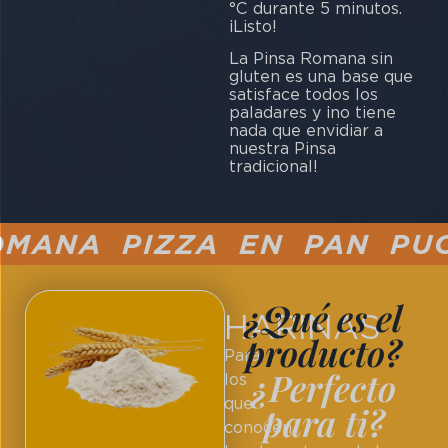
°C durante 5 minutos.
¡Listo!
La Pinsa Romana sin
gluten es una base que
satisface todos los
paladares y ¡no tiene
nada que envidiar a
nuestra Pinsa
tradicional!
ANA PIZZA EN PAN PUCCI
¿Qué es el
HARINAS
producto?
Para
¿Perfecto
los
que
para ti?
conocen