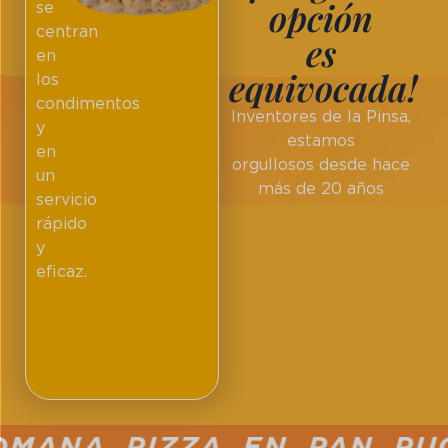
opción
se
centran
es
en
equivocada!
los
condimentos
Inventores de la Pinsa,
y
estamos
en
orgullosos desde hace
un
más de 20 años
servicio
rápido
y
eficaz.
ANA PIZZA EN PAN PUCC