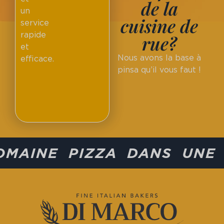
de la
un
cuisine de
service
rapide
rue?
et
Nous avons la base à
efficace.
pinsa qu’il vous faut !
OMAINE PIZZA DANS UNE 