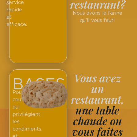
restaurant?
service
rapide
Nous avons la farine
et
qu’il vous faut!
efficace.
Vous avez
BASES
un
Pour
restaurant,
ceux
une table
qui
privilégient
chaude ou
les
vous faites
condiments
et