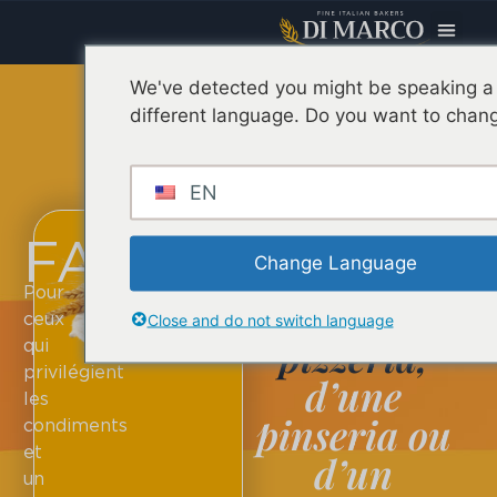
We've detected you might be speaking a
different language. Do you want to chang
EN
Vous êtes
FARINES
Change Language
propriétaire
Pour
d’une
ceux
Close and do not switch language
pizzeria,
qui
privilégient
d’une
les
pinseria ou
condiments
et
d’un
un