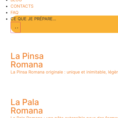
CONTACTS
FAQ
CE QUE JE PRÉPARE…
La Pinsa
Romana
La Pinsa Romana originale : unique et inimitable, légè
La Pala
Romana
La Pala Romana : une pâte extensible pour des formes 