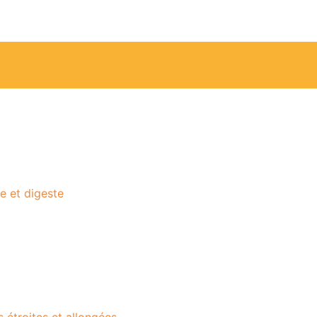
re et digeste
étroites et allongées.