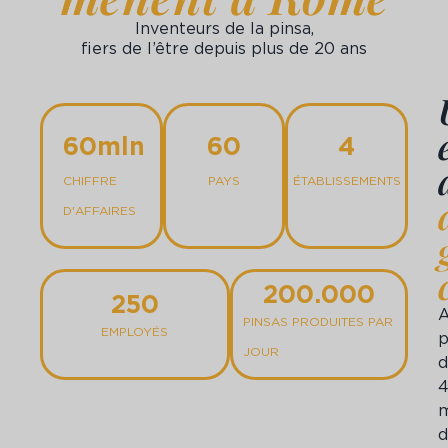
Inventeurs de la pinsa,
fiers de l’être depuis plus de 20 ans
60
mln
60
4
CHIFFRE
PAYS
ÉTABLISSEMENTS
D'AFFAIRES
200.000
250
A
PINSAS PRODUITES PAR
EMPLOYÉS
p
JOUR
d
m
d