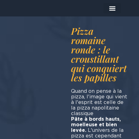
Les produits
Aujourd'hui je prépare…
Pizza
romaine
ronde : le
croustillant
qui conquiert
les papilles
Quand on pense à la
pizza, l'image qui vient
à l'esprit est celle de
la pizza napolitaine
class
Pâte à bords hauts,
moelleuse et bien
levée.
L'univers de la
pizza est cependant