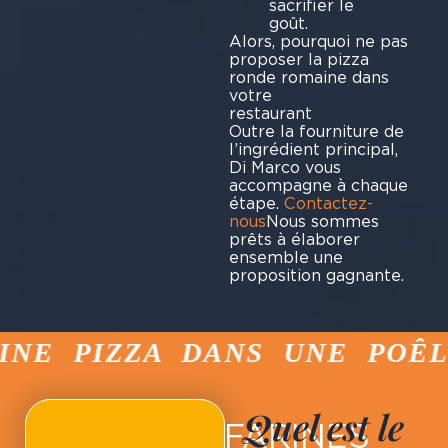
sacrifier le
go
Alors, pourquoi ne pas
proposer la pizza
ronde romaine dans
votre
resta
Outre la fourniture de
l’ingrédient principal,
Di Marco vous
accompagne à chaque
étape.
Contactez-
nous
Nous sommes
prêts à élaborer
ensemble une
proposition gagnante.
E PIZZA DANS UNE POÊLE 
Quel est le
FARINES