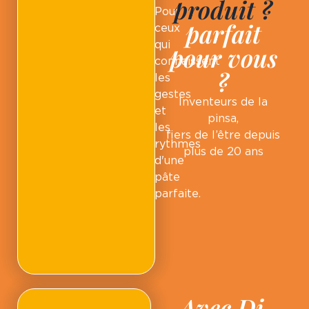
produit ?
Pour
parfait
ceux
qui
pour vous
connaissent
?
les
gestes
Inventeurs de la
et
pinsa,
les
fiers de l’être depuis
rythmes
plus de 20 ans
d'une
pâte
parfaite.
Avec Di