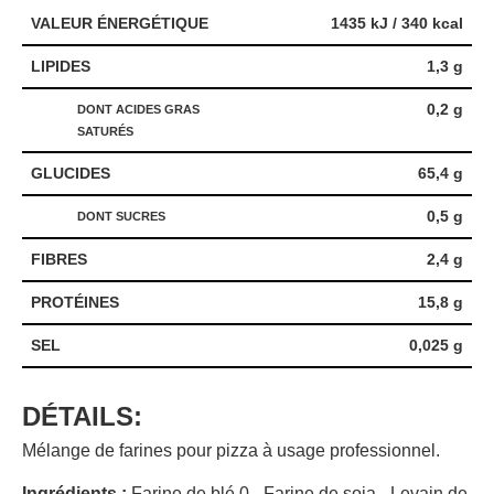
VALEUR ÉNERGÉTIQUE
1435 kJ / 340 kcal
LIPIDES
1,3 g
0,2 g
DONT ACIDES GRAS
SATURÉS
GLUCIDES
65,4 g
0,5 g
DONT SUCRES
FIBRES
2,4 g
PROTÉINES
15,8 g
SEL
0,025 g
DÉTAILS:
Mélange de farines pour pizza à usage professionnel.
Ingrédients :
Farine de blé 0 - Farine de soja - Levain de