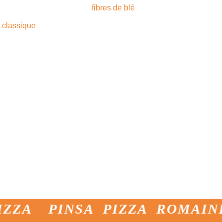
pris celle avec l'ajout de
fibres de blé
) et
es et surgelées conçues pour être vendues
a classique
, également disponible en format
 Ce produit, à base de farine Di Marco, est
s à une précuisson rapide et
éserver saveur et fraîcheur jusqu'à 18
.
la variante multigrains
, avec l'ajout
orge, de graines de citrouille, de graines de
ine à la tranche
, idéal pour la cuisine de
est basé sur le même mélange que la pinsa
 à la pizza en forme et en taille.
fre Di Marco saura vous satisfaire : des
préparation de la pinsa sur place jusqu'aux
ttent ni la qualité ni le savoir-faire
 ces valeurs que la pinsa a bâti son succès.
sser à l’avenir.
PINSA PIZZA ROMAINE PIZ