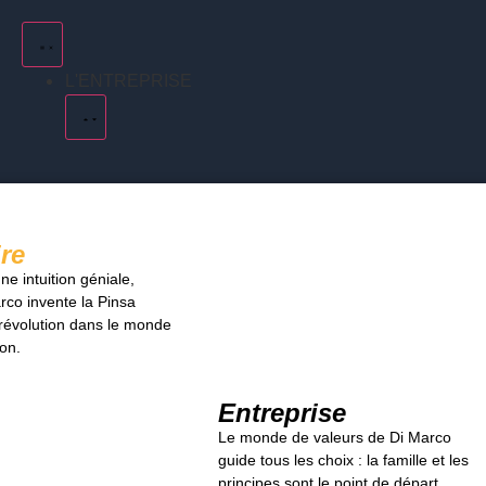
L'ENTREPRISE
ire
ne intuition géniale,
co invente la Pinsa
évolution dans le monde
ion.
Entreprise
Le monde de valeurs de Di Marco
guide tous les choix : la famille et les
principes sont le point de départ.