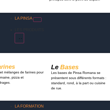
LA PINSA
LES PRODUITS
arines
Le
Bases
 et mélanges de farines pour
Les bases de Pinsa Romana se
maine, pizza et
présentent sous différents formats :
rages.
standard, rond, à la part ou cuisine
de rue.
LA FORMATION