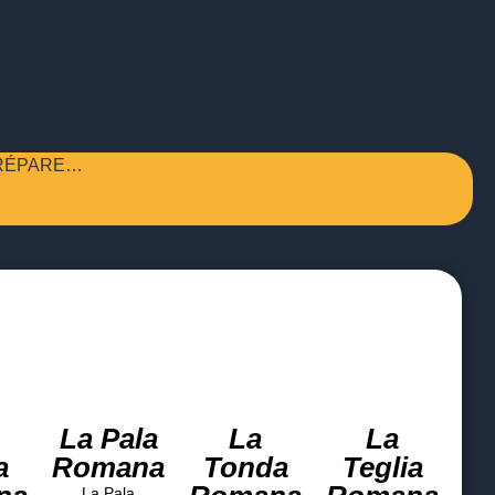
PRÉPARE…
La Pala
La
La
a
Romana
Tonda
Teglia
La Pala