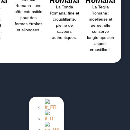
na
Romana
Romana
Romana : une
a
La Tonda
La Teglia
pâte extensible
a
Romana: fine et
Romana :
pour des
:
croustillante,
moelleuse et
formes étroites
t
pleine de
aérée, elle
et allongées.
e,
saveurs
conserve
t
authentiques.
longtemps son
aspect
croustillant.