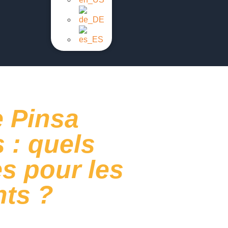
 Pinsa
 : quels
s pour les
nts ?
éjà décidé d’investir massivement dans