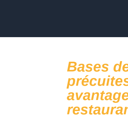
Bases de
précuites
avantage
restaura
De nombreux opérateurs ont d