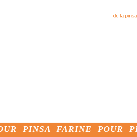
de nombreuses versions (y com
divers types de bases précuit
à l'assiette, à partir
de la pins
XL et fabriqué artisanalement.
levé pendant 72 heures, soumi
immédiatement refroidi pour pr
mois. Il est ensuite disponible
d'avoine, de seigle, de malt d'
lin et de tournesol,
Pinsa roma
rue, et
la épingle ronde
, qui 
classique mais qui est similaire
Quel que soit votre choix, l'of
meilleurs ingrédients pour la 
bases précuites qui ne comprome
artisanal du produit. C'est sur
et je continuerai à m’y intére
NSA FARINE POUR PIZZA