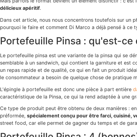
Mais parfois le format devient un élément distinctif : c'est
délicieux apéritif
.
Dans cet article, nous nous concentrons toutefois sur un p
pourquoi le faire et comment Di Marco a déjà pensé à ce t
Portefeuille Pinsa : qu'est-ce 
Le portefeuille pinsa est une variante de la pinsa qui se 
semblable à un sandwich, qui contient la garniture et es
un repas rapide et de qualité, ce qui en fait un produit idéa
le consommateur a besoin de quelque chose de pratique m
L'épingle à portefeuille est donc une pièce à part entière
d
caractéristique de la Pinsa, ce qui la rend adaptée à une g
Ce type de produit peut être obtenu de deux manières : en
préformée,
spécialement conçu pour être farci, cuisiné,
street food, car elle permet de gagner du temps et de garant
Portefeuille Pinsa : 4 (bonnes