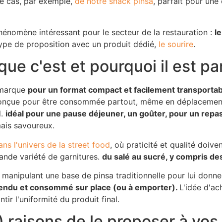
 le cas, par exemple,
de notre snack pinsa
, parfait pour u
hénomène intéressant pour le secteur de la restauration :
le
ype de proposition avec un produit dédié,
le sourire
.
que c'est et pourquoi il est pa
démarque
pour un format compact et facilement transportab
t conçue pour être consommée partout, même en déplacemen
l.
idéal pour une pause déjeuner, un goûter, pour un repa
ais savoureux.
ans l'univers de la street food
, où praticité et qualité doiv
rande variété de garnitures.
du salé au sucré, y compris d
 manipulant une base de pinsa traditionnelle pour lui donn
 vendu et consommé sur place (ou à emporter).
L'idée d'a
ir l'uniformité du produit final.
) raisons de le proposer à vos 