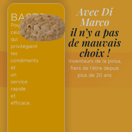
Avec Di
BASES
Marco
Pour
il n’y a pas
ceux
de mauvais
qui
privilégient
choix !
les
condiments
Inventeurs de la pinsa,
et
fiers de l’être depuis
un
plus de 20 ans
service
rapide
et
efficace.