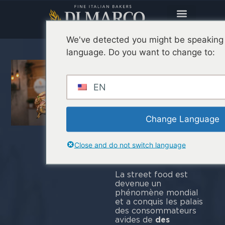
We've detected you might be speaking 
language. Do you want to change to:
Street Food :
tendances,
EN
comment
démarrer et
pourquoi
Change Language
Pinsa est la
Close and do not switch language
clé du succès
La street food est
devenue un
phénomène mondial
et a conquis les palais
des consommateurs
avides de
des