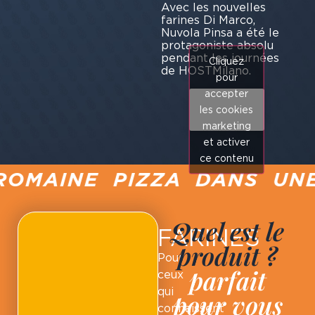
Avec les nouvelles
farines Di Marco,
Nuvola Pinsa a été le
protagoniste absolu
pendant les journées
Cliquez
de HOSTMilano.
pour
accepter
les cookies
marketing
et activer
ce contenu
ROMAINE PIZZA DANS UNE
Quel est le
FARINES
produit ?
Pour
parfait
ceux
qui
pour vous
connaissent