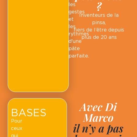
?
les
gestes
Inventeurs de la
et
pinsa,
les
fiers de l’être depuis
rythmes
plus de 20 ans
d'une
pâte
parfaite.
Avec Di
BASES
Marco
Pour
il n’y a pas
ceux
qui