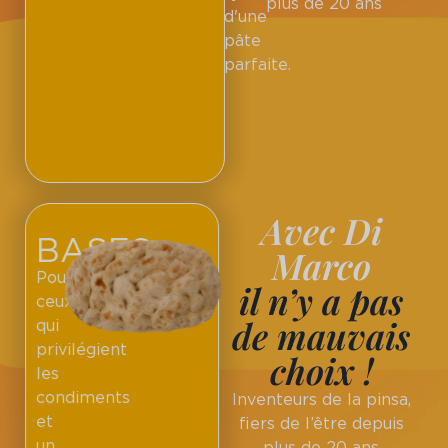
plus de 20 ans
d'une
pâte
parfaite.
Avec Di
BASES
Marco
Pour
il n’y a pas
ceux
de mauvais
qui
privilégient
choix !
les
condiments
Inventeurs de la pinsa,
et
fiers de l’être depuis
un
plus de 20 ans