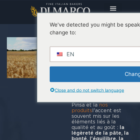
We've detected you might be speaki
change to:
Durabilité
alimentaire :
EN
le rôle de
Pinsa et notre
engagement
Chang
quotidien
Close and do not switch language
En ce qui concerne
Pinsa et la
nos
produits
l'accent est
souvent mis sur les
éléments liés à la
qualité et au goût :
la
légèreté de la pâte, la
bonté, l'équilibre, la