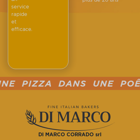
service
rapide
et
efficace.
 PIZZA DANS UNE POÊLE
DI MARCO CORRADO srl