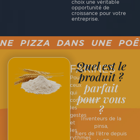
choix une véritable
opportunité de
croissance pour votre
entreprise.
 PIZZA DANS UNE POÊLE 
Quel est le
FARINES
produit ?
Pour
parfait
ceux
qui
pour vous
connaissent
?
les
gestes
Inventeurs de la
et
pinsa,
les
fiers de l’être depuis
rythmes