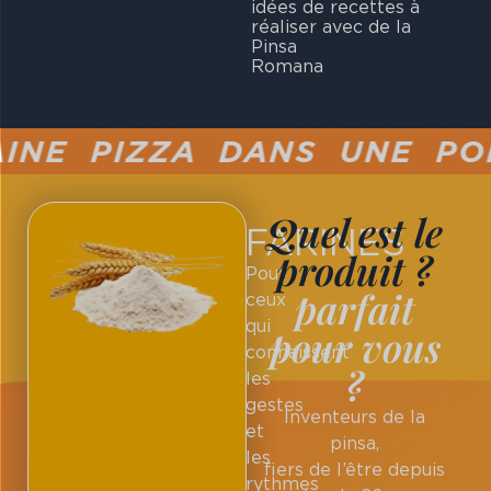
idées de recettes à
réaliser avec de la
Pinsa
Rom
NE PIZZA DANS UNE POÊL
Quel est le
FARINES
produit ?
Pour
parfait
ceux
qui
pour vous
connaissent
?
les
gestes
Inventeurs de la
et
pinsa,
les
fiers de l’être depuis
rythmes