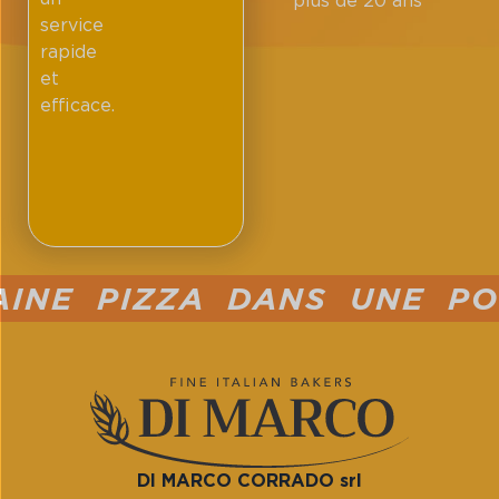
plus de 20 ans
service
rapide
et
efficace.
NE PIZZA DANS UNE POÊ
DI MARCO CORRADO srl