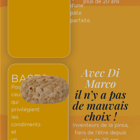
plus de 20 ans
d'une
pâte
parfaite.
Avec Di
BASES
Marco
Pour
il n’y a pas
ceux
de mauvais
qui
privilégient
choix !
les
condiments
Inventeurs de la pinsa,
et
fiers de l’être depuis
un