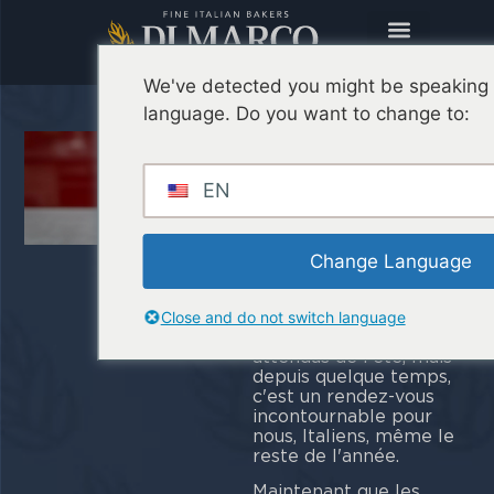
We've detected you might be speaking a
language. Do you want to change to:
C'est l'heure
de l'apéro !
EN
Un bon
apéritif
Ça
redresse même les
pires journées, êtes-
Change Language
vous
d'ac
C'est l'un des
Close and do not switch language
moments les plus
attendus de l'été, mais
depuis quelque temps,
c'est un rendez-vous
incontournable pour
nous, Italiens, même le
reste de l'année.
Maintenant que les