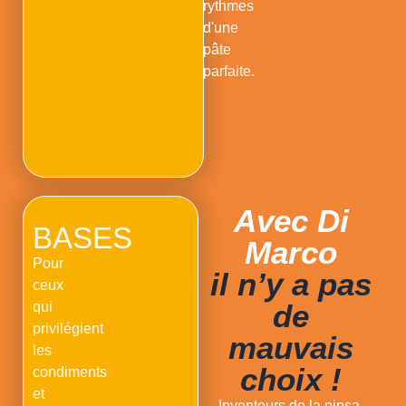
rythmes
d'une
pâte
parfaite.
Avec Di
BASES
Marco
Pour
il n’y a pas
ceux
de
qui
privilégient
mauvais
les
choix !
condiments
et
Inventeurs de la pinsa,