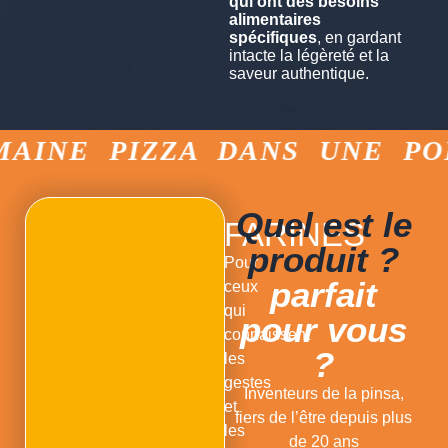
qui ont des besoins
alimentaires
spécifiques
, en gardant
intacte la légèreté et la
saveur authentique.
AINE PIZZA DANS UNE POÊ
Quel est le
FARINES
produit ?
Pour
parfait
ceux
qui
pour vous
connaissent
?
les
gestes
Inventeurs de la pinsa,
et
fiers de l’être depuis plus
les
de 20 ans