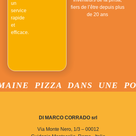
un
fiers de l’être depuis plus
service
de 20 ans
rapide
et
efficace.
AINE PIZZA DANS UNE POÊ
DI MARCO CORRADO srl
Via Monte Nero, 1/3 – 00012