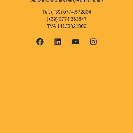
Guidonia Montecelio, Roma - Italie
Tél. (+39) 0774.572804
(+39) 0774.363847
TVA 14133821000