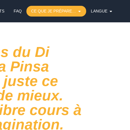
TS
FAQ
CE QUE JE PRÉPARE…
LANGUE
s du Di
la Pinsa
juste ce
 de mieux.
ibre cours à
agination.