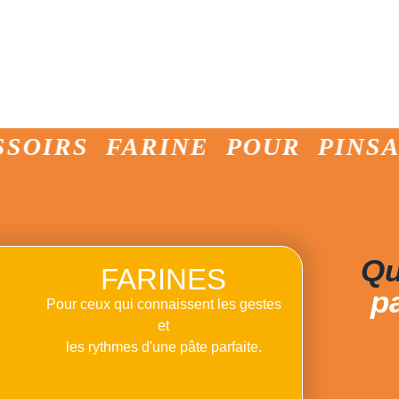
gourmandes plus sophis
Avez-vous essayé les bases p
préférez-vous pour les garnir 
RS FARINE POUR PINSA FA
Qu
FARINES
p
Pour ceux qui connaissent les gestes
et
les rythmes d'une pâte parfaite.