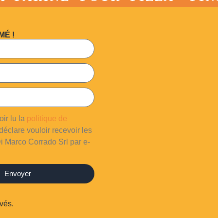
MÉ !
oir lu la
politique de
déclare vouloir recevoir les
i Marco Corrado Srl par e-
Envoyer
vés.