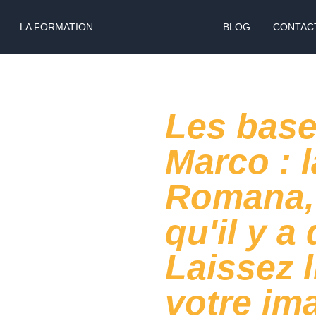
LA FORMATION
BLOG
CONTAC
Les base
Marco : 
Romana, 
qu'il y a
Laissez l
votre im