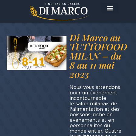
Aujourd'hui je prépare…
Di Marco au
TUTTOFOOD
MILAN – du
8 au 11 mai
2023
Nous vous attendons
pour un événement
incont
le salon milanais de
l'alimentation et des
boissons, riche en
événements et en
personnalités du
monde entier. Quatre