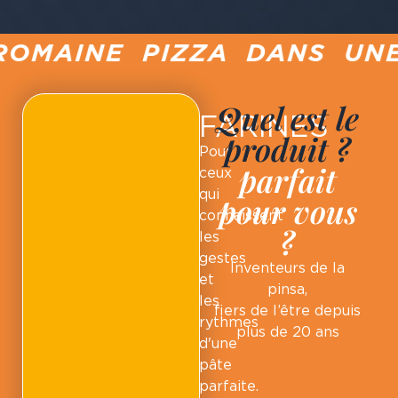
ROMAINE PIZZA DANS UNE
Quel est le
FARINES
produit ?
Pour
parfait
ceux
qui
pour vous
connaissent
?
les
gestes
Inventeurs de la
et
pinsa,
les
fiers de l’être depuis
rythmes
plus de 20 ans
d'une
pâte
parfaite.