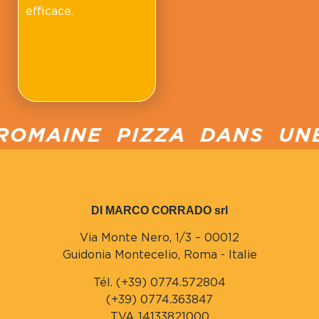
efficace.
ROMAINE PIZZA DANS UNE
DI MARCO CORRADO srl
Via Monte Nero, 1/3 – 00012
Guidonia Montecelio, Roma - Italie
Tél. (+39) 0774.572804
(+39) 0774.363847
TVA 14133821000