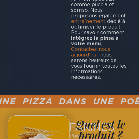
comme puccia et
sorriso. Nous
proposons également
entraînement
dédié à
optimiser le produit.
Pour savoir comment
intégrez la pinsa à
votre menu
,
Contactez-nous
aujourd'hui
: nous
serons heureux de
vous fournir toutes les
informations
nécessaires.
E PIZZA DANS UNE POÊLE
Quel est le
FARINES
produit ?
Pour