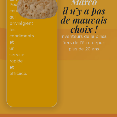
Marco
Pour
il n’y a pas
ceux
de mauvais
qui
privilégient
choix !
les
condiments
Inventeurs de la pinsa,
et
fiers de l’être depuis
un
plus de 20 ans
service
rapide
et
efficace.