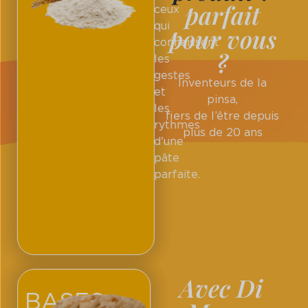
parfait
ceux
qui
pour vous
connaissent
?
les
gestes
Inventeurs de la
et
pinsa,
les
fiers de l’être depuis
rythmes
plus de 20 ans
d'une
pâte
parfaite.
Avec Di
BASES