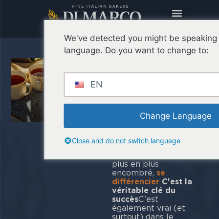
We've detected you might be speaking 
language. Do you want to change to:
Comment
créer des
EN
plats uniques
avec de la
pinsa
Change Language
romaine
Close and do not switch language
Dans un marché de
plus en plus
encombré,
se
différencier
C'est la
véritable clé du
succès
C'est
également vrai (et
surtout) dans le