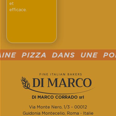
et
efficace.
E PIZZA DANS UNE POÊL
DI MARCO CORRADO srl
Via Monte Nero, 1/3 – 00012
Guidonia Montecelio, Roma - Italie