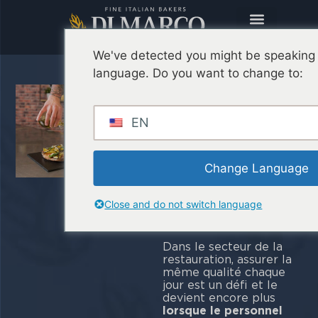
We've detected you might be speaking 
language. Do you want to change to:
Pinsa prête à
l'emploi : une
EN
qualité
irréprochable
même avec
Change Language
un personnel
Close and do not switch language
inexpérimenté
Dans le secteur de la
restauration, assurer la
même qualité chaque
jour est un défi et le
devient encore plus
lorsque le personnel