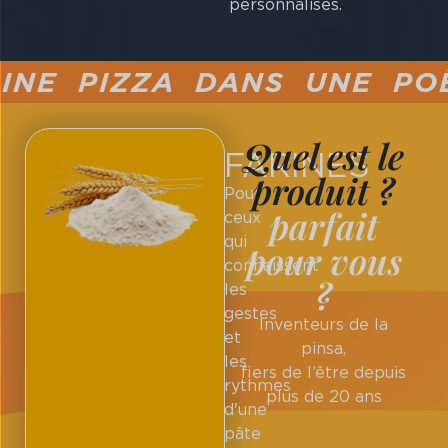
personnalisés.
E PIZZA DANS UNE POÊLE
Quel est le
FARINES
produit ?
Pour
parfait
ceux
qui
pour vous
connaissent
?
les
gestes
Inventeurs de la
et
pinsa,
les
fiers de l’être depuis
rythmes
plus de 20 ans
d'une
pâte