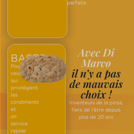
parfaite.
Avec Di
BASES
Marco
Pour
il n’y a pas
ceux
de mauvais
qui
privilégient
choix !
les
condiments
Inventeurs de la pinsa,
et
fiers de l’être depuis
un
plus de 20 ans
service
rapide