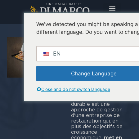
We've detected you might be speaking a
different language. Do you want to chang
Restauration
durable :
EN
pourquoi (et
comment)
miser sur
Change Language
Pinsa
Close and do not switch language
La restauration
durable est une
approche de gestion
d'une entreprise de
restauration qui, en
plus des objectifs de
croissance
économique,
met en