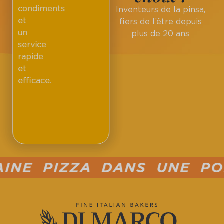
condiments
Inventeurs de la pinsa,
et
fiers de l’être depuis
un
plus de 20 ans
service
rapide
et
efficace.
NE PIZZA DANS UNE POÊL