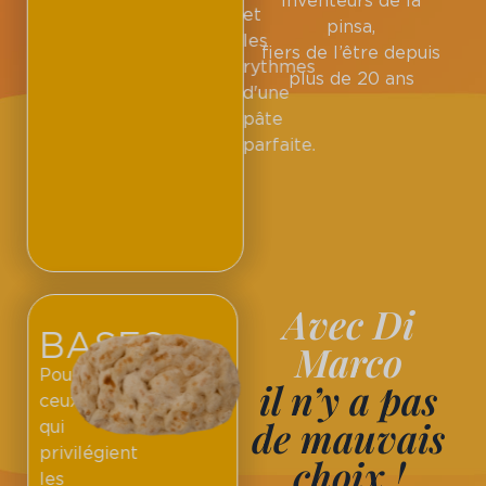
Inventeurs de la
et
pinsa,
les
fiers de l’être depuis
rythmes
plus de 20 ans
d'une
pâte
parfaite.
Avec Di
BASES
Marco
Pour
il n’y a pas
ceux
de mauvais
qui
privilégient
choix !
les