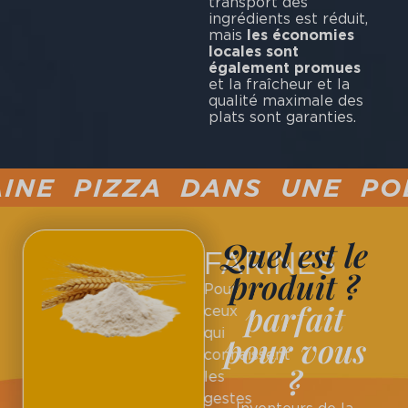
transport des
ingrédients est réduit,
mais
les économies
locales sont
également promues
et la fraîcheur et la
qualité maximale des
plats sont garanties.
E PIZZA DANS UNE POÊL
Quel est le
FARINES
produit ?
Pour
parfait
ceux
qui
pour vous
connaissent
?
les
gestes