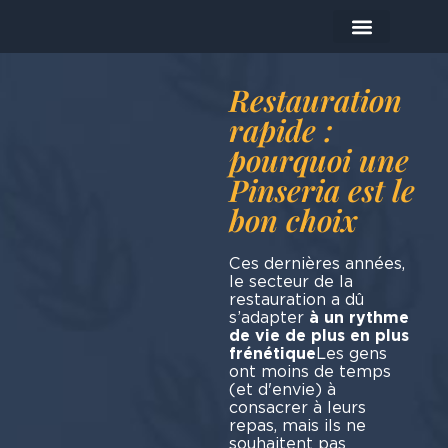
Les produits
Aujourd'hui je prépare…
Restauration
rapide :
pourquoi une
Pinseria est le
bon choix
Ces dernières années,
le secteur de la
restauration a dû
s’adapter
à un rythme
de vie de plus en plus
frénétique
Les gens
ont moins de temps
(et d'envie) à
consacrer à leurs
repas, mais ils ne
souhaitent pas