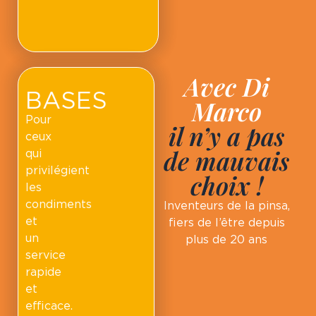
Avec Di
BASES
Marco
Pour
il n’y a pas
ceux
de mauvais
qui
privilégient
choix !
les
condiments
Inventeurs de la pinsa,
et
fiers de l’être depuis
un
plus de 20 ans
service
rapide
et
efficace.