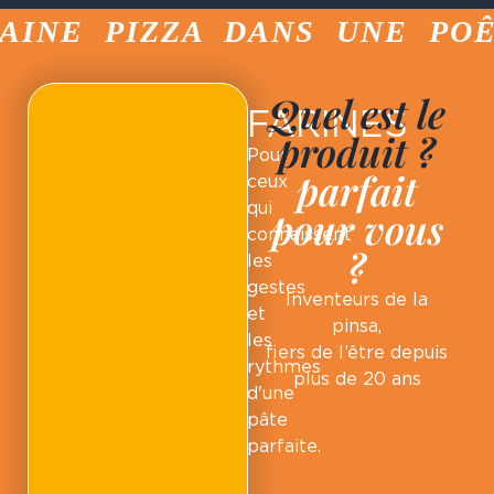
NE PIZZA DANS UNE POÊLE
Quel est le
FARINES
produit ?
Pour
parfait
ceux
qui
pour vous
connaissent
?
les
gestes
Inventeurs de la
et
pinsa,
les
fiers de l’être depuis
rythmes
plus de 20 ans
d'une
pâte
parfaite.