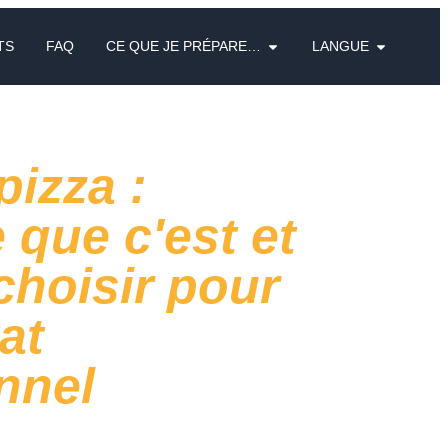
TS
FAQ
CE QUE JE PRÉPARE…
LANGUE
pizza :
 que c'est et
choisir pour
at
nnel