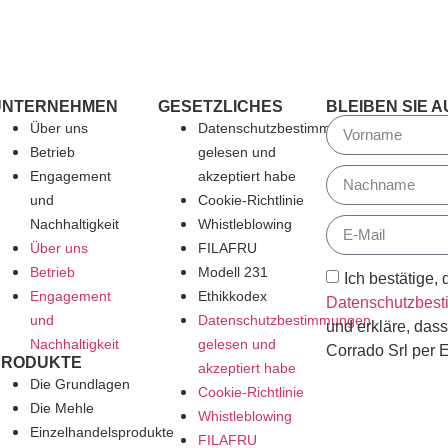
UNTERNEHMEN
GESETZLICHES
BLEIBEN SIE 
Über uns
Datenschutzbestimmungen
Betrieb
gelesen und
Engagement
akzeptiert habe
und
Cookie-Richtlinie
Nachhaltigkeit
Whistleblowing
Über uns
FILAFRU
Betrieb
Modell 231
Ich bestätige, 
Engagement
Ethikkodex
Datenschutzbes
und
Datenschutzbestimmungen
und erkläre, das
Nachhaltigkeit
gelesen und
Corrado Srl per 
PRODUKTE
akzeptiert habe
Die Grundlagen
Cookie-Richtlinie
Die Mehle
Whistleblowing
Einzelhandelsprodukte
FILAFRU