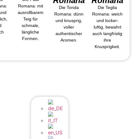
Romana
Romana
ana:
Romana: mit
Die Tonda
Die Teglia
 und
ausrollbarem
Romana: dünn
Romana: weich
ich,
Teig für
und knusprig,
und locker-
d
schmale,
voller
luftig, bewahrt
ch
längliche
authentischer
auch langfristig
Formen.
Aromen.
ihre
Knusprigkeit.