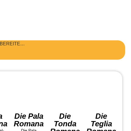
RBEREITE…
a
Die Pala
Die
Die
na
Romana
Tonda
Teglia
al-
Die Pala