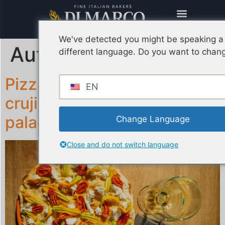
We've detected you might be speaking a
Autor:
Emanuel Villa
different language. Do you want to chang
Pizza romana redonda: el
EN
crujido que conquista el
paladar
Change Language
Close and do not switch language