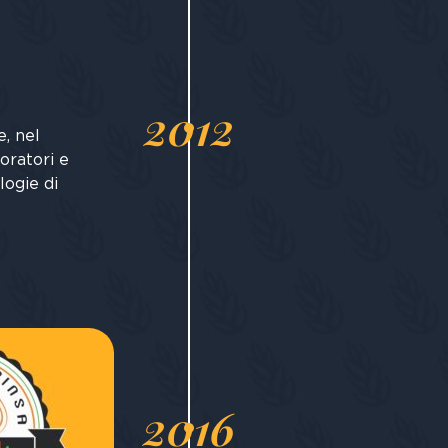
2012
e, nel
toratori e
logie di
2016