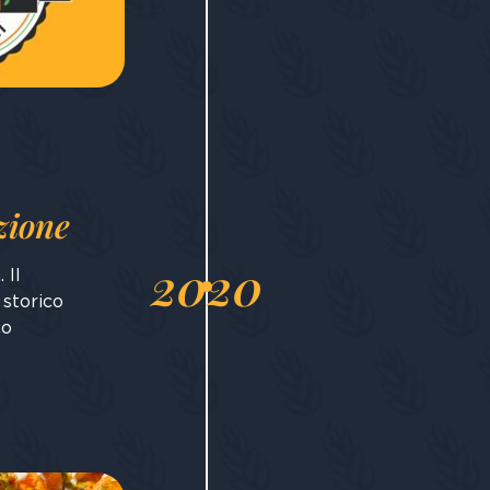
zione
2020
 Il
 storico
co