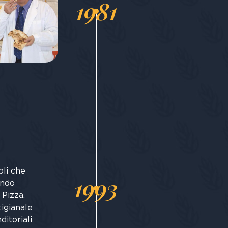
1981
oli che
1993
ando
 Pizza.
igianale
itoriali