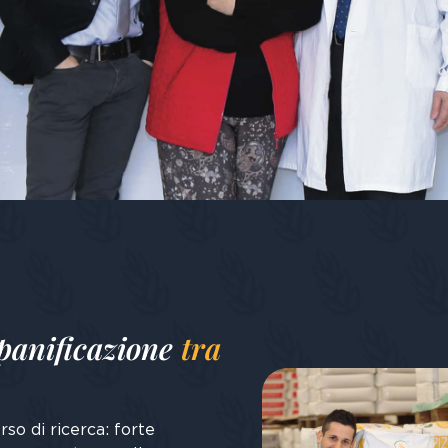
 panificazione
tra
so di ricerca: forte