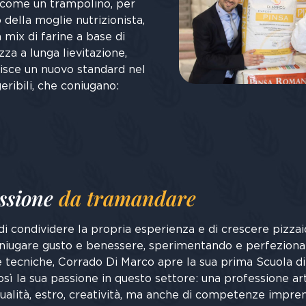
ne come un trampolino, per
 della moglie nutrizionista,
 mix di farine a base di
za a lunga lievitazione,
ilisce un nuovo standard nel
eribili, che coniugano:
ssione
da tramandare
i condividere la propria esperienza e di crescere pizzai
niugare gusto e benessere, sperimentando e perfezion
e tecniche, Corrado Di Marco apre la sua prima Scuola di
ì la sua passione in questo settore: una professione art
ualità, estro, creatività, ma anche di competenze imprend