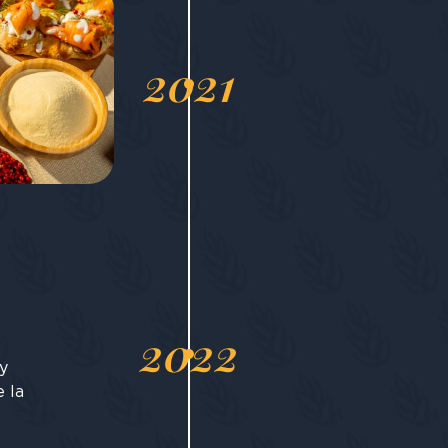
2021
2022
y
 la