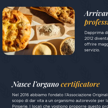
Arriva
profess
Dapprima dis
2012 diventa
offrire magg
servizio.
Nasce l’organo
certificatore
Nel 2016 abbiamo fondato l’Associazione Origina
scopo di dar vita a un organismo autorevole per la
Pinserie. I locali che vogliono proporre questo p