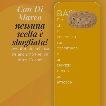
Con Di
BASI
Marco
Per
nessuna
chi
scelta è
si
concentra
sbagliata!
sui
condimenti
Inventori della Pinsa,
e
ne andiamo fieri da
un
oltre 20 anni
servizio
rapido
ed
efficace.