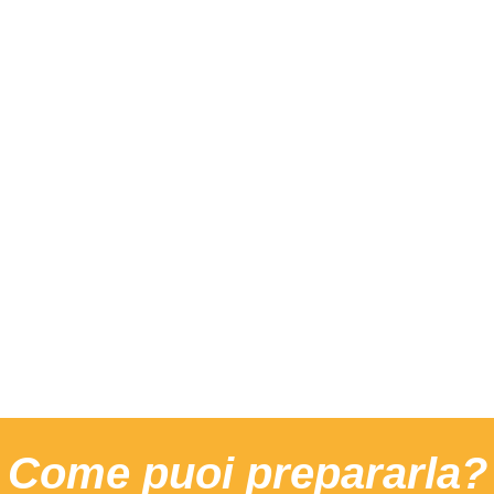
conviviali, come l’happy
hour o la pizza al metro.
L’estensibilità dell’impasto è
la sua caratteristica
distintiva, che si
accompagna all’alveolatura,
per conferirle croccantezza
all’esterno e morbidezza
all’interno.
Come puoi prepararla?