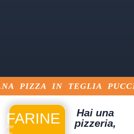
 PIZZA IN TEGLIA PUCCIA
Hai una
FARINE
pizzeria,
Per
una
chi