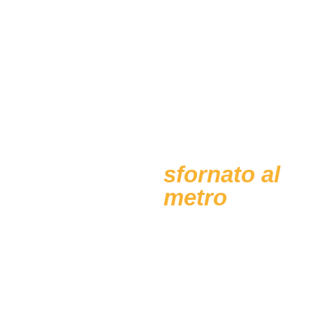
Pizza in
Pala,
il formato
ovale
sfornato al
metro
Lunga e croccante,
praticamente senza bordo,
la Pala Romana è la pizza
versatile che si trova sia
nella vendita al taglio,
che nelle occasioni più