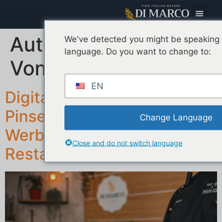
Autor:
We've detected you might be speaking a
language. Do you want to change to:
VonMarcAdmin
EN
Digitales Marketing für
Pinserie: Wie viel kostet die
Change Language
Werbung für Ihr
Close and do not switch language
Restaurant?