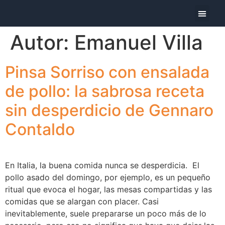
La empr
Los produ
Hoy me pre
Autor:
Emanuel Villa
Pinsa Sorriso con ensalada
de pollo: la sabrosa receta
sin desperdicio de Gennaro
Contaldo
En Italia, la buena comida nunca se desperdicia. El
pollo asado del domingo, por ejemplo, es un pequeño
ritual que evoca el hogar, las mesas compartidas y las
comidas que se alargan con placer. Casi
inevitablemente, suele prepararse un poco más de lo