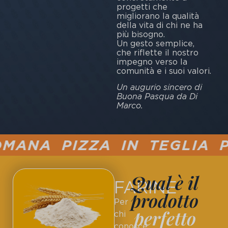
progetti che
migliorano la qualità
della vita di chi ne ha
più bisogno.
Un gesto semplice,
che riflette il nostro
impegno verso la
comunità e i suoi valori.
Un augurio sincero di
Buona Pasqua da Di
Marco.
MANA PIZZA IN TEGLIA P
Qual è il
FARINE
prodotto
Per
perfetto
chi
conosce