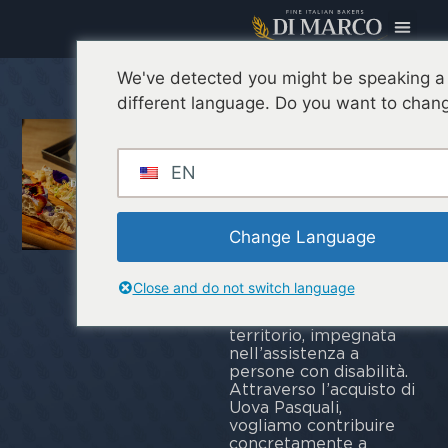
We've detected you might be speaking a
Buona
different language. Do you want to chang
Pasqua con
Cieli Azzurri
EN
In occasione della
Pasqua, Di Marco ha
Change Language
scelto di sostenere
l’associazione
Cieli
Azzurri
,
Close and do not switch language
un’associazione di
volontariato attiva sul
territorio, impegnata
nell’assistenza a
persone con disabilità.
Attraverso l’acquisto di
Uova Pasquali,
vogliamo contribuire
concretamente a