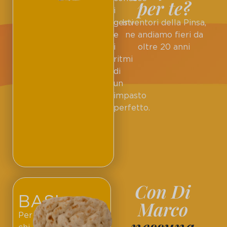
per te?
i
gesti
Inventori della Pinsa,
e
ne andiamo fieri da
i
oltre 20 anni
ritmi
di
un
impasto
perfetto.
Con Di
BASI
Marco
Per
nessuna