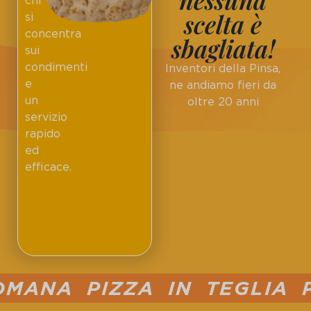
chi
scelta è
si
concentra
sbagliata!
sui
condimenti
Inventori della Pinsa,
e
ne andiamo fieri da
un
oltre 20 anni
servizio
rapido
ed
efficace.
MANA PIZZA IN TEGLIA P