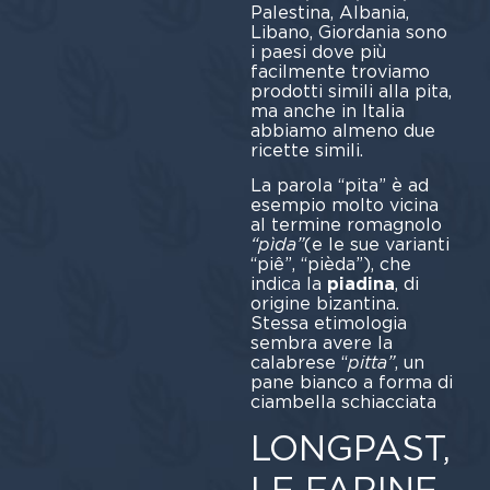
Palestina, Albania,
Libano, Giordania sono
i paesi dove più
facilmente troviamo
prodotti simili alla pita,
ma anche in Italia
abbiamo almeno due
ricette simili.
La parola “pita” è ad
esempio molto vicina
al termine romagnolo
“pìda”
(e le sue varianti
“piê”, “pièda”), che
indica la
piadina
, di
origine bizantina.
Stessa etimologia
sembra avere la
calabrese “
pitta”
, un
pane bianco a forma di
ciambella schiacciata
LONGPAST,
LE FARINE