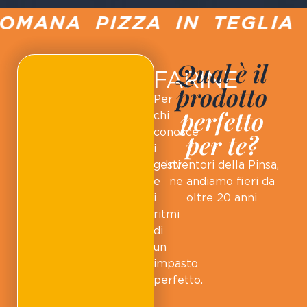
OMANA PIZZA IN TEGLIA P
Qual è il
FARINE
prodotto
Per
perfetto
chi
conosce
per te?
i
gesti
Inventori della Pinsa,
e
ne andiamo fieri da
i
oltre 20 anni
ritmi
di
un
impasto
perfetto.