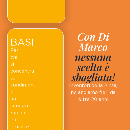
Con Di
BASI
Marco
Per
nessuna
chi
scelta è
si
concentra
sbagliata!
sui
condimenti
Inventori della Pinsa,
e
ne andiamo fieri da
un
oltre 20 anni
servizio
rapido
ed
efficace.