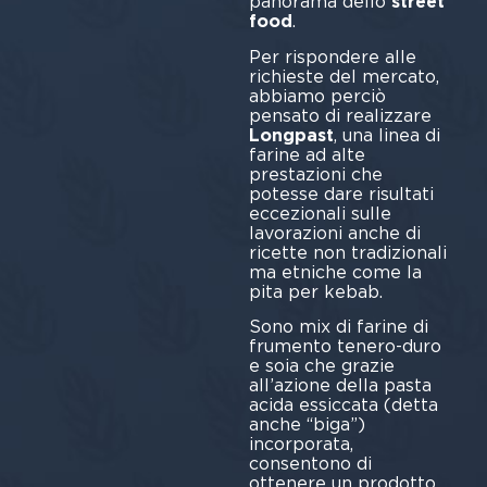
panorama dello
street
food
.
Per rispondere alle
richieste del mercato,
abbiamo perciò
pensato di realizzare
Longpast
, una linea di
farine ad alte
prestazioni che
potesse dare risultati
eccezionali sulle
lavorazioni anche di
ricette non tradizionali
ma etniche come la
pita per kebab.
Sono mix di farine di
frumento tenero-duro
e soia che grazie
all’azione della pasta
acida essiccata (detta
anche “biga”)
incorporata,
consentono di
ottenere un prodotto