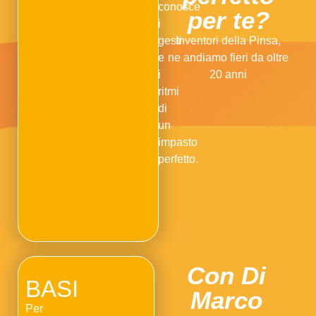
conosce
per te?
i
gesti
Inventori della Pinsa,
e
ne andiamo fieri da oltre
i
20 anni
ritmi
di
un
impasto
perfetto.
Con Di
BASI
Marco
Per