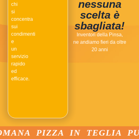
nessuna
chi
scelta è
si
concentra
sbagliata!
sui
condimenti
Inventori della Pinsa,
e
ne andiamo fieri da oltre
un
20 anni
servizio
rapido
ed
efficace.
MANA PIZZA IN TEGLIA PU