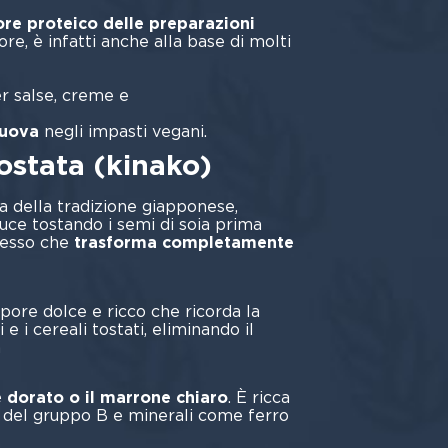
ore proteico delle preparazioni
ore, è infatti anche alla base di molti
ness;
r salse, creme e
lutate;
 uova
negli impasti vegani.
tostata (kinako)
oia della tradizione giapponese,
oduce tostando i semi di soia prima
cesso che
trasforma completamente
pore dolce e ricco che ricorda la
i e i cereali tostati, eliminando il
a
uda.
e dorato o il marrone chiaro
. È ricca
ne del gruppo B e minerali come ferro