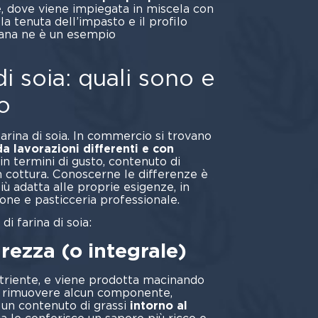
e
, dove viene impiegata in miscela con
la tenuta dell’impasto e il profilo
mana ne è un esempio
ente.
 di soia: quali sono e
o
farina di soia. In commercio si trovano
a lavorazioni differenti e con
in termini di gusto, contenuto di
 cottura. Conoscerne le differenze è
iù adatta alle proprie esigenze, in
ione e pasticceria professionale.
di farina di soia:
grezza (o integrale)
utriente, e viene prodotta macinando
za rimuovere alcun componente,
a un contenuto di grassi
intorno al