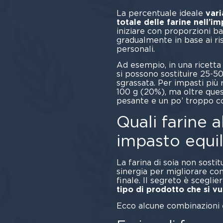
La percentuale ideale
vari
totale delle farine nell’i
iniziare con proporzioni 
gradualmente in base ai risu
pers
Ad esempio, in una ricetta
si possono sostituire 25-50
sgrassata. Per impasti più r
100 g (20%), ma oltre ques
pesante e un po’ troppo c
Quali farine 
impasto equil
La farina di soia non sostit
sinergia per migliorare con
finale. Il segreto è sceglie
tipo di prodotto che si vu
Ecco alcune combinazioni e