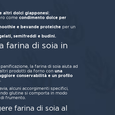
 altri dolci giapponesi
;
hero come
condimento dolce per
 smoothie e bevande proteiche
per un
gelati, semifreddi e budini.
 farina di soia in
anificazione, la farina di soia aiuta ad
altri prodotti da forno con
una
aggiore conservabilità e un profilo
o
.
tavia, alcuni accorgimenti specifici,
endo glutine si comporta in modo
a di frumento.
re farina di soia al