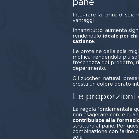
pane
Integrare la farina di soia 
vant
Innanzitutto, aumenta sign
rendendolo
ideale per chi
saziante
.
Le proteine della soia migl
mollica, rendendola più so
freschezza del prodotto, r
deper
Gli zuccheri naturali presen
crosta un colore dorato in
Le proporzioni 
La regola fondamentale qua
non esagerare con le quant
contribuisce alla formazi
struttura al pane. Per ques
combinazione con farine co
so