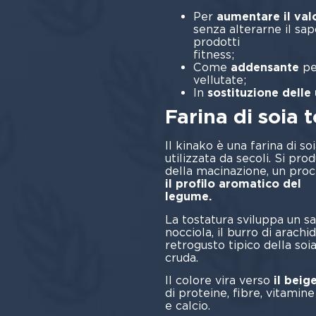
Per
aumentare il val
senza alterarne il sap
prodotti
fit
Come
addensante
pe
vel
In
sostituzione delle
Farina di soia 
Il kinako è una farina di s
utilizzata da secoli. Si pr
della macinazione, un pro
il profilo aromatico del
legume.
La tostatura sviluppa un sa
nocciola, il burro di arachid
retrogusto tipico della soi
cr
Il colore vira verso
il beig
di proteine, fibre, vitami
e calcio.