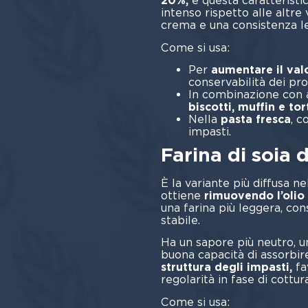
20%,
e questa caratteristic
intenso rispetto alle altre 
crema e una consistenza l
Come si usa:
Per
aumentare il val
conservabilità dei pro
In combinazione con 
biscotti, muffin e tor
Nella
pasta fresca
, c
imp
Farina di soia 
È la variante più diffusa ne
ottiene
rimuovendo l’olio 
una farina più leggera, con
sta
Ha un sapore più neutro, u
buona capacità di assorbir
struttura degli impasti,
fav
regolarità in fase di cottura
Come 