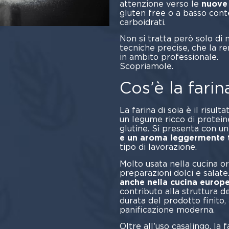
attenzione verso le
nuove 
gluten free o a basso cont
carbo
Non si tratta però solo di 
tecniche precise, che la r
in ambito professionale.
Scopr
Cos’è la farin
La farina di soia è il risult
un legume ricco di protein
glutine. Si presenta con u
e un aroma leggermente 
tipo di lavorazione.
Molto usata nella cucina ori
preparazioni dolci e salate
anche nella cucina europe
contributo alla struttura de
durata del prodotto finito,
panificazione moderna.
Oltre all’uso casalingo, la f