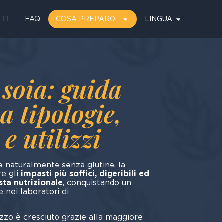
TI
FAQ
COSA PREPARO...
LINGUA
 soia: guida
a tipologie,
e utilizzi
e naturalmente senza glutine, la
re gli
impasti più soffici, digeribili ed
ista nutrizionale
, conquistando un
e nei laboratori di
icazione.
ilizzo è cresciuto grazie alla maggiore