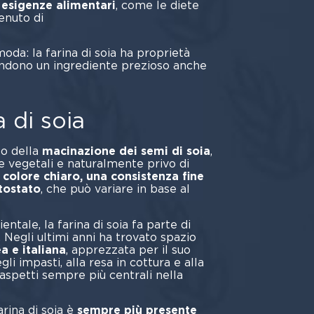
esigenze alimentari
, come le diete
enuto di
idrati.
moda: la farina di soia ha proprietà
endono un ingrediente prezioso anche
iamole.
a di soia
ato della
macinazione dei semi di soia
,
e vegetali e naturalmente privo di
n
colore chiaro, una consistenza fine
tostato
, che può variare in base al
entale, la farina di soia fa parte di
. Negli ultimi anni ha trovato spazio
a e italiana
, apprezzata per il suo
gli impasti, alla resa in cottura e alla
 aspetti sempre più centrali nella
arina di soia è
sempre più presente