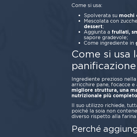
Come si usa:
Spolverata su
mochi e
Mescolata con zucc
dessert
;
Aggiunta a
frullati,
sapore gradevole;
Come ingrediente in
Come si usa la
panificazione
Ingrediente prezioso nella p
arricchire pane, focacce e 
migliore struttura, una m
nutrizionale più complet
Il suo utilizzo richiede, tut
poiché la soia non conten
diverso rispetto alla farin
Perché aggiunge