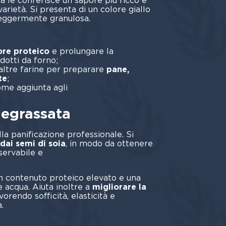
a le conferisce un sapore più ricco e
varietà. Si presenta di un colore giallo
eggermente granulosa.
ore proteico
e prolungare la
dotti da forno;
altre farine per preparare
pane,
te
;
ome aggiunta agli
asti.
degrassata
lla panificazione professionale. Si
dai semi di soia
, in modo da ottenere
servabile e
bile.
n contenuto proteico elevato e una
e acqua. Aiuta inoltre a
migliorare la
orendo sofficità, elasticità e
.
si usa: