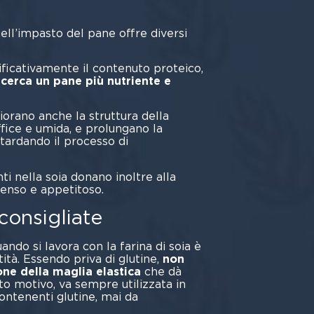
nell’impasto del pane offre diversi
aggi.
ificativamente il contenuto proteico,
 cerca un pane più nutriente e
iorano anche la struttura della
ffice e umida, e prolungano la
itardando il processo di
imento.
ti nella soia donano inoltre alla
tenso e appetitoso.
consigliate
ndo si lavora con la farina di soia è
ità. Essendo priva di glutine,
non
one della maglia elastica
che dà
to motivo, va sempre utilizzata in
ntenenti glutine, mai da
la.