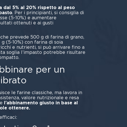
a dal 5% al 20% rispetto al peso
mpasto
. Per i principianti, si consiglia di
basse (5-10%) e aumentare
ltati ottenuti e ai gusti
onali.
 che prevede 500 g di farina di grano,
 g (5-10%) con farina di soia
icchi e nutrienti, si può arrivare fino a
ta soglia l’impasto potrebbe risultare
ompatto.
abbinare per un
ibrato
uisce le farine classiche, ma lavora in
sistenza, valore nutrizionale e resa
re
l’abbinamento giusto in base al
ole ottenere.
fficaci: