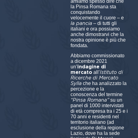
amiamo spesso dire che
la Pinsa Romana sta
conquistando
velocemente il cuore – e
la pancia
– di tutti gli
italiani e ora possiamo
anche dimostrarvi che la
nostra opinione è più che
fondata.
Abbiamo commissionato
a dicembre 2021
indagine di
un’
mercato
Istituto di
all’
Ricerche di Mercato
Sylla
che ha analizzato la
percezione e la
conoscenza del termine
“Pinsa Romana”
su un
panel di 1000 intervistati
di età compresa tra i 25 e i
70 anni e residenti nel
territorio italiano (ad
esclusione della regione
Lazio, dove ha la sede