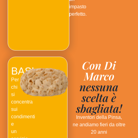
impasto
perfetto.
Con Di
BASI
Marco
Per
nessuna
chi
scelta è
si
concentra
sbagliata!
sui
condimenti
Inventori della Pinsa,
e
ne andiamo fieri da oltre
un
20 anni