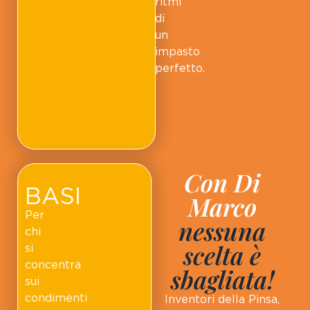
ritmi
di
un
impasto
perfetto.
Con Di
BASI
Marco
Per
nessuna
chi
scelta è
si
concentra
sbagliata!
sui
condimenti
Inventori della Pinsa,