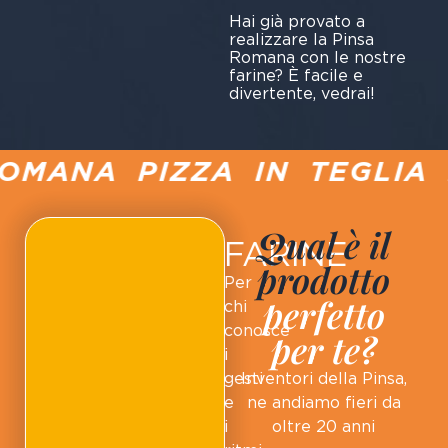
Hai già provato a
realizzare la Pinsa
Romana con le nostre
farine? È facile e
divertente, vedrai!
MANA PIZZA IN TEGLIA P
Qual è il
FARINE
prodotto
Per
perfetto
chi
conosce
per te?
i
gesti
Inventori della Pinsa,
e
ne andiamo fieri da
i
oltre 20 anni