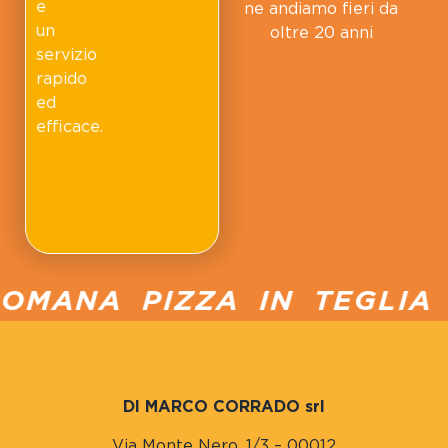
e
ne andiamo fieri da
un
oltre 20 anni
servizio
rapido
ed
efficace.
OMANA PIZZA IN TEGLIA P
DI MARCO CORRADO srl
Via Monte Nero, 1/3 – 00012