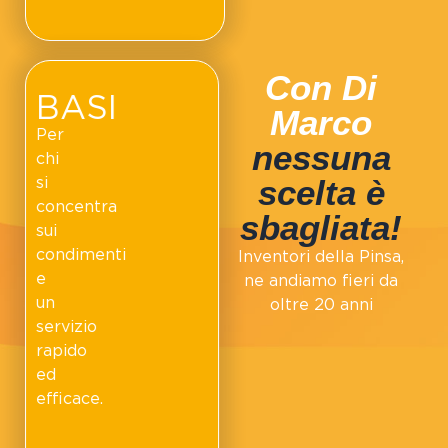
Con Di
BASI
Marco
Per
nessuna
chi
si
scelta è
concentra
sbagliata!
sui
condimenti
Inventori della Pinsa,
e
ne andiamo fieri da
un
oltre 20 anni
servizio
rapido
ed
efficace.