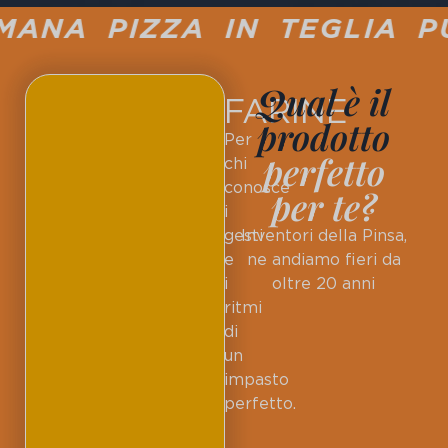
NA PIZZA IN TEGLIA PUC
Qual è il
FARINE
prodotto
Per
perfetto
chi
conosce
per te?
i
gesti
Inventori della Pinsa,
e
ne andiamo fieri da
i
oltre 20 anni
ritmi
di
un
impasto
perfetto.