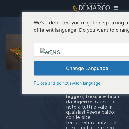
Oggi Pre
We've detected you might be speaking a
Menu di
different language. Do you want to chang
agosto:
perché
EN
innovare, e
come farlo
Change Language
con la pinsa
Close and do not switch language
Durante i mesi estivi, i
clienti cercano
piatti
leggeri, freschi e facili
da digerire.
Questo è
noto a tutti e vale in
qualsiasi Paese caldo;
con le alte
temperature, infatti, il
corpo richiede meno