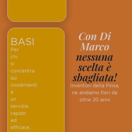
Con Di
BASI
Marco
Per
nessuna
chi
scelta è
si
concentra
sbagliata!
sui
condimenti
Inventori della Pinsa,
e
ne andiamo fieri da
un
oltre 20 anni
servizio
rapido
ed
efficace.