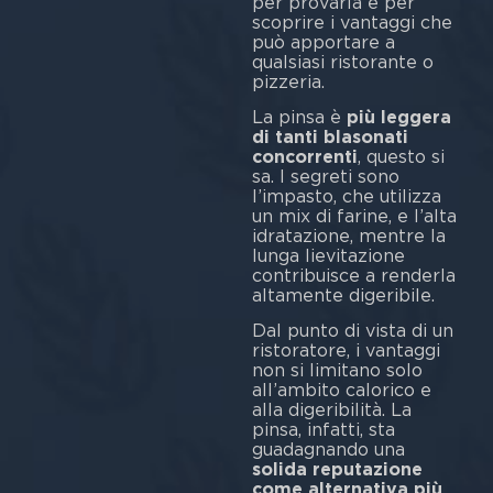
per provarla e per
scoprire i vantaggi che
può apportare a
qualsiasi ristorante o
pizzeria.
La pinsa è
più leggera
di tanti blasonati
concorrenti
, questo si
sa. I segreti sono
l’impasto, che utilizza
un mix di farine, e l’alta
idratazione, mentre la
lunga lievitazione
contribuisce a renderla
altamente digeribile.
Dal punto di vista di un
ristoratore, i vantaggi
non si limitano solo
all’ambito calorico e
alla digeribilità. La
pinsa, infatti, sta
guadagnando una
solida reputazione
come alternativa più