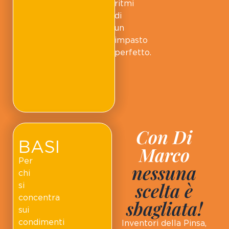
ritmi
di
un
impasto
perfetto.
Con Di
BASI
Marco
Per
nessuna
chi
scelta è
si
concentra
sbagliata!
sui
condimenti
Inventori della Pinsa,