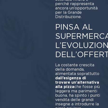
perché rappresenta
ancora un’opportunità
per la Grande
Distribuzione.
PINSA AL
SUPERMERCA
L’EVOLUZIO
DELL’OFFER
La costante crescita
della domanda,
alimentata soprattutto
dall’esigenza di
trovare un’alternativa
alla pizza
che fosse più
leggera ma parimenti
buona, ha spinto i punti
vendita delle grandi
insegne a introdurre la