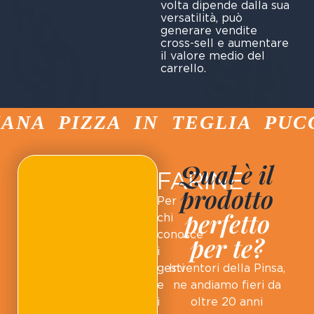
volta dipende dalla sua
versatilità, può
generare vendite
cross-sell e aumentare
il valore medio del
carrello.
NA PIZZA IN TEGLIA PUCCI
Qual è il
FARINE
prodotto
Per
perfetto
chi
conosce
per te?
i
gesti
Inventori della Pinsa,
e
ne andiamo fieri da
i
oltre 20 anni