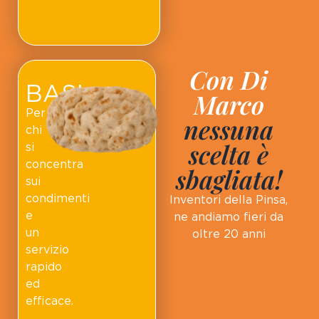
Con Di
BASI
Marco
Per
nessuna
chi
scelta è
si
concentra
sbagliata!
sui
condimenti
Inventori della Pinsa,
e
ne andiamo fieri da
un
oltre 20 anni
servizio
rapido
ed
efficace.