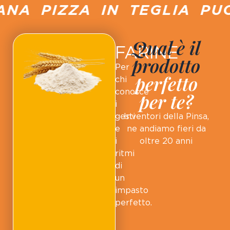
A PIZZA IN TEGLIA PUCC
Qual è il
FARINE
prodotto
Per
perfetto
chi
conosce
per te?
i
gesti
Inventori della Pinsa,
e
ne andiamo fieri da
i
oltre 20 anni
ritmi
di
un
impasto
perfetto.