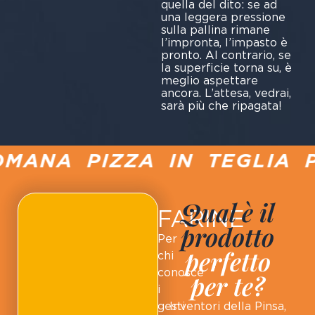
quella del dito: se ad
una leggera pressione
sulla pallina rimane
l’impronta, l’impasto è
pronto. Al contrario, se
la superficie torna su, è
meglio aspettare
ancora. L’attesa, vedrai,
sarà più che ripagata!
MANA PIZZA IN TEGLIA P
Qual è il
FARINE
prodotto
Per
perfetto
chi
conosce
per te?
i
gesti
Inventori della Pinsa,