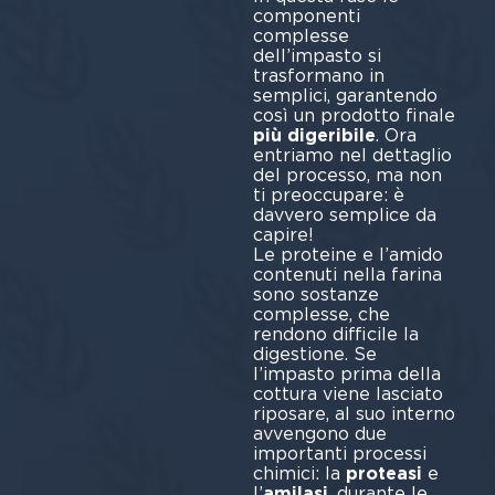
componenti
complesse
dell’impasto si
trasformano in
semplici, garantendo
così un prodotto finale
più digeribile
. Ora
entriamo nel dettaglio
del processo, ma non
ti preoccupare: è
davvero semplice da
capire!
Le proteine e l’amido
contenuti nella farina
sono sostanze
complesse, che
rendono difficile la
digestione. Se
l’impasto prima della
cottura viene lasciato
riposare, al suo interno
avvengono due
importanti processi
chimici: la
proteasi
e
l’
amilasi
, durante le