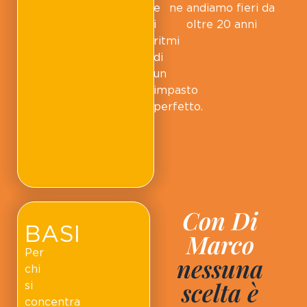
e
ne andiamo fieri da
i
oltre 20 anni
ritmi
di
un
impasto
perfetto.
Con Di
BASI
Marco
Per
nessuna
chi
scelta è
si
concentra