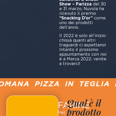
Show – Parizza
del 30
e 31 marzo, Nuvola ha
ricevuto il premio
“Snacking D’or”
come
uno dei prodotti
dell’anno.
Il 2022 è solo all’inizio:
chissà quanti altri
traguardi ci aspettano!
Intanto il prossimo
appuntamento con noi
è a Marca 2022: venite
a trovarci!
MANA PIZZA IN TEGLIA P
Qual è il
FARINE
prodotto
Per