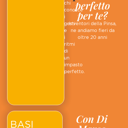
perfetto
chi
conosce
per te?
i
gesti
Inventori della Pinsa,
e
ne andiamo fieri da
i
oltre 20 anni
ritmi
di
un
impasto
perfetto.
Con Di
BASI