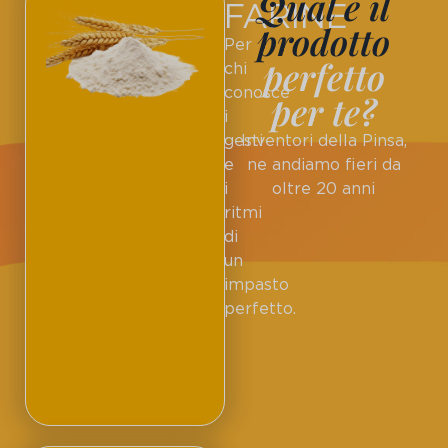
Qual è il
FARINE
prodotto
Per
perfetto
chi
conosce
per te?
i
gesti
Inventori della Pinsa,
e
ne andiamo fieri da
i
oltre 20 anni
ritmi
di
un
impasto
perfetto.