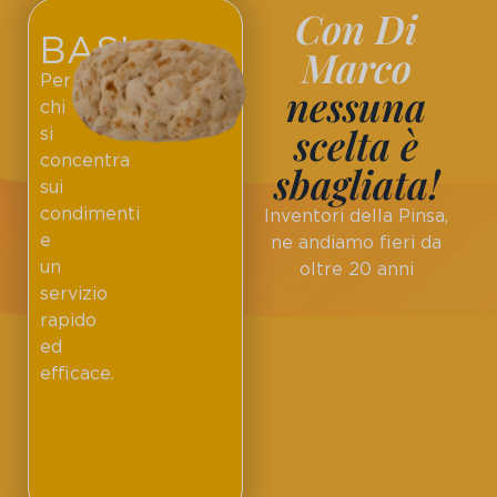
Con Di
BASI
Marco
Per
nessuna
chi
scelta è
si
concentra
sbagliata!
sui
condimenti
Inventori della Pinsa,
e
ne andiamo fieri da
un
oltre 20 anni
servizio
rapido
ed
efficace.