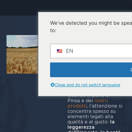
We've detected you might be spea
Sostenibilità
to:
alimentare: il
ruolo della
EN
pinsa e il
nostro
impegno
quotidiano
Close and do not switch language
Quando si parla di
Pinsa e dei
nostri
prodotti
, l’attenzione si
concentra spesso su
elementi legati alla
qualità e al gusto:
la
leggerezza