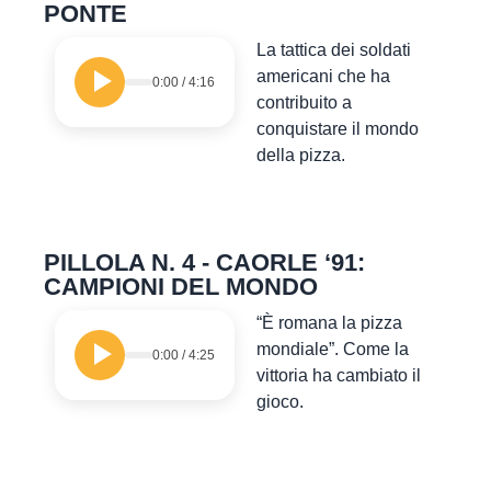
PONTE
La tattica dei soldati
americani che ha
0:00
/
4:16
contribuito a
conquistare il mondo
della pizza.
PILLOLA N. 4 - CAORLE ‘91:
CAMPIONI DEL MONDO
“È romana la pizza
mondiale”. Come la
0:00
/
4:25
vittoria ha cambiato il
gioco.