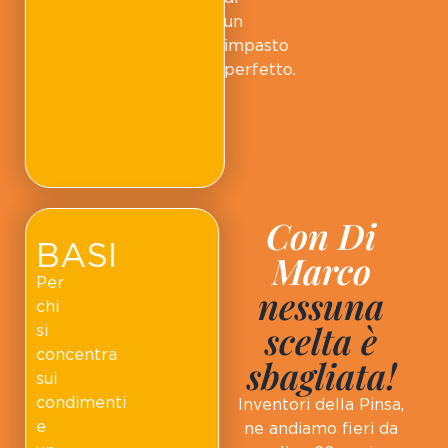
un
impasto
perfetto.
Con Di
BASI
Marco
Per
nessuna
chi
scelta è
si
concentra
sbagliata!
sui
condimenti
Inventori della Pinsa,
e
ne andiamo fieri da