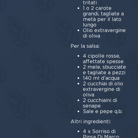
tritati
1 o 2 carote
grandi, tagliate a
metà per il lato
lungo
Olio extravergine
di oliva
Per la salsa:
4 cipolle rosse,
affettate spesse
2 mele, sbucciate
e tagliate a pezzi
140 ml d’acqua
2 cucchiai di olio
extravergine di
oliva
2 cucchiaini di
senape
Sale e pepe q.b.
Altri ingredienti:
4 x Sorriso di
Pinsa Di Marco