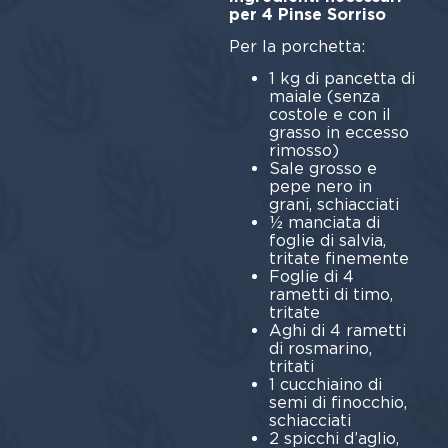
per 4 Pinse Sorriso
Per la porchetta:
1 kg di pancetta di
maiale (senza
costole e con il
grasso in eccesso
rimosso)
Sale grosso e
pepe nero in
grani, schiacciati
½ manciata di
foglie di salvia,
tritate finemente
Foglie di 4
rametti di timo,
tritate
Aghi di 4 rametti
di rosmarino,
tritati
1 cucchiaino di
semi di finocchio,
schiacciati
2 spicchi d’aglio,