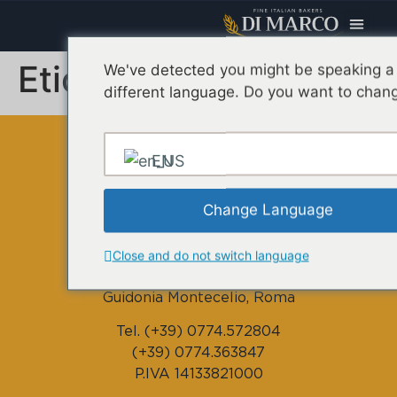
Oggi Pre
Etichetta:
+ Fibre
We've detected you might be speaking a
different language. Do you want to chang
EN
Change Language
DI MARCO CORRADO srl
Close and do not switch language
Via Monte Nero, 1/3 – 00012
Guidonia Montecelio, Roma
Tel. (+39) 0774.572804
(+39) 0774.363847
P.IVA 14133821000