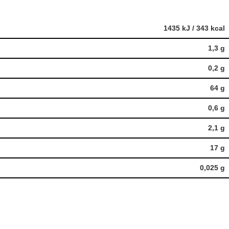
1435 kJ / 343 kcal
1,3 g
0,2 g
64 g
0,6 g
2,1 g
17 g
0,025 g