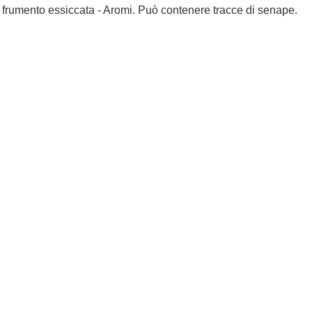
i frumento essiccata - Aromi. Può contenere tracce di senape.
L’Imperiale
La Magnifica
L’Eterna
Di Semola
Di Riso