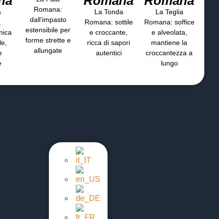
na
Romana
Romana
Romana:
a
La Tonda
La Teglia
dall’impasto
a
Romana: sottile
Romana: soffice
estensibile per
nica
e croccante,
e alveolata,
forme strette e
le,
ricca di sapori
mantiene la
allungate
e
autentici
croccantezza a
e
lungo