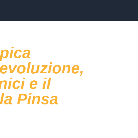
ipica
evoluzione,
nici e il
la Pinsa
la nostra tradizione gastronomica, è un
connazionali. La tradizione culinaria romana,
 sulla genuinità di ingredienti di
voluta molto nel corso dei secoli a seguito di
fluenze di zone adiacenti, ma non ha mai