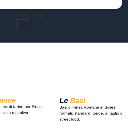
I PRODOTTI
arine
Le
Basi
 mix di farine per Pinsa
Basi di Pinsa Romana in diversi
pizza e spolveri.
formati: standard, tonde, al taglio o
street food.