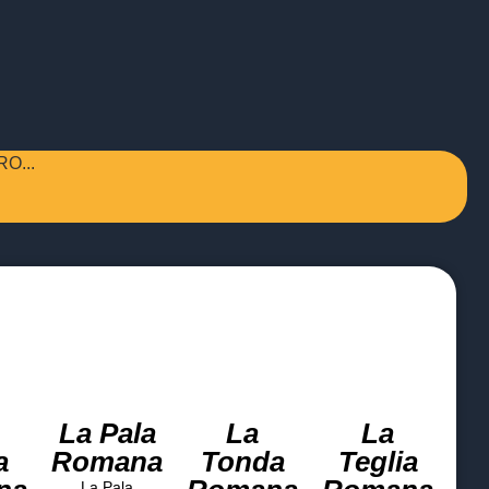
O...
La Pala
La
La
a
Romana
Tonda
Teglia
La Pala