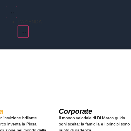
L'AZIENDA
a
Corporate
’intuizione brillante
Il mondo valoriale di Di Marco guida
co inventa la Pinsa
ogni scelta: la famiglia e i principi sono 
voluzione nel mondo della
punto di partenza.