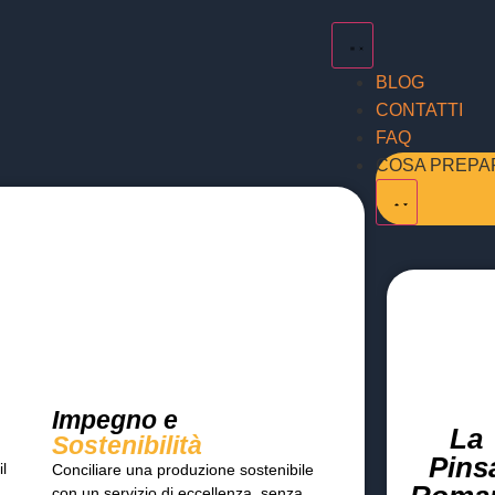
BLOG
CONTATTI
FAQ
COSA PREPAR
Impegno e
La
Sostenibilità
Pins
il
Conciliare una produzione sostenibile
con un servizio di eccellenza, senza