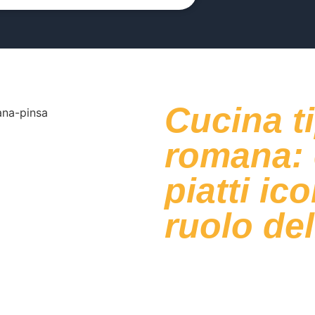
Cucina t
romana: 
piatti ico
ruolo del
La cucina romana, gioiello del
autentico orgoglio per tutti i 
che si basa sulla
semplicità e
provenienza contadina
, è e
contaminazioni regionali e in