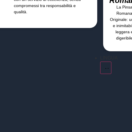
Roma
compromessi tra responsabilità e
La Pins
qualità.
Roman
Originale: u
e inimitabi
leggera 
digeribil
LINGUA