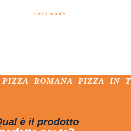
are il pubblico
essere inclusiva.
Creare varianti
 di intercettare ampie fasce di clientela,
cercate come
crema di anacardi e funghi
on vellutata di piselli
. Allo stesso modo,
a pinsa consente di servire un prodotto di
ze alimentari specifiche
, mantenendo
e autentico.
A ROMANA PIZZA IN TEGLIA
ual è il prodotto