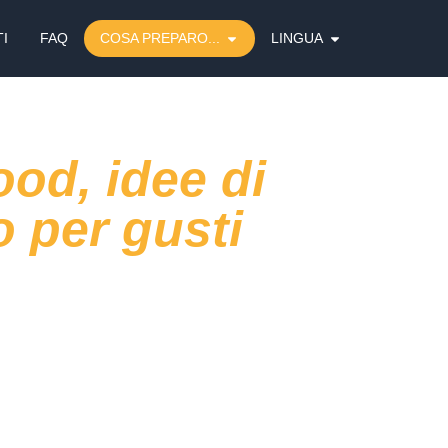
I
FAQ
COSA PREPARO...
LINGUA
ood, idee di
 per gusti
od si è imposto come un trend interessante
. Il motivo è semplice: i clienti lo
di
assaporare più gusti in un’unica
aperitivo o un pasto informale in un
 bocconi
ben studiati, facili da condividere
 un drink
: il finger food è sinonimo di
nti sempre più richiesti nei locali