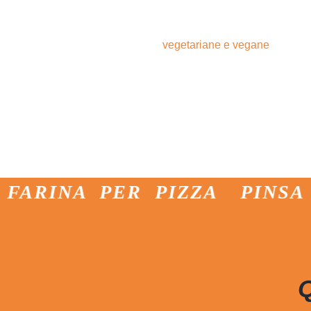
glutine per ampli
Un’offerta di finger food deve 
vegetariane e vegane
permette
puntando su combinazioni ri
arrosto o carciofi croccanti c
la versione senza glutine dell
qualità
anche a chi ha esigen
intatta la leggerezza e il sapor
A PER PIZZA
PINSA PIZZ
Q