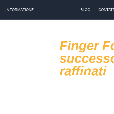
LA FORMAZIONE
BLOG
CONTATT
Finger F
successo
raffinati
Negli ultimi anni, il finger fo
per il settore della ristorazione
apprezzano perché permette 
esperienza
, trasformando un 
momento di scoperta. Piccoli
e perfetti per accompagnare
convivialità e dinamismo, eleme