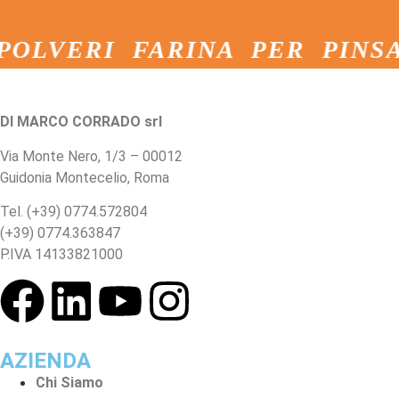
RI FARINA PER PINSA FARI
DI MARCO CORRADO srl
Via Monte Nero, 1/3 – 00012
Guidonia Montecelio, Roma
Tel. (+39) 0774.572804
(+39) 0774.363847
P.IVA 14133821000
AZIENDA
Chi Siamo