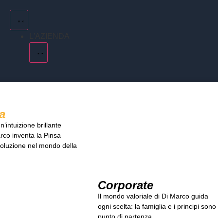
L'AZIENDA
a
’intuizione brillante
co inventa la Pinsa
voluzione nel mondo della
Corporate
Il mondo valoriale di Di Marco guida
ogni scelta: la famiglia e i principi sono 
punto di partenza.