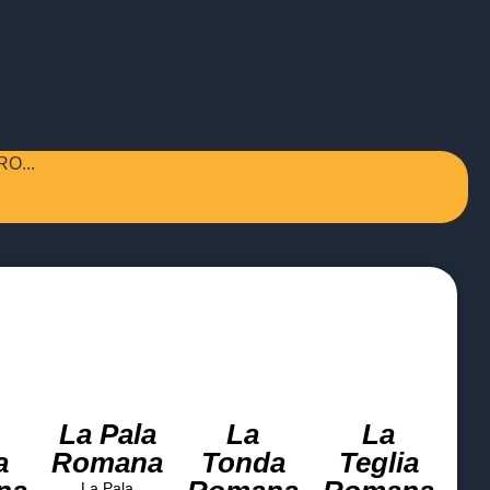
O...
La Pala
La
La
a
Romana
Tonda
Teglia
La Pala