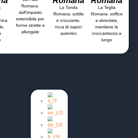
na
Romana
Romana
Romana:
a
La Tonda
La Teglia
dall’impasto
a
Romana: sottile
Romana: soffice
estensibile per
nica
e croccante,
e alveolata,
forme strette e
le,
ricca di sapori
mantiene la
allungate
e
autentici
croccantezza a
e
lungo