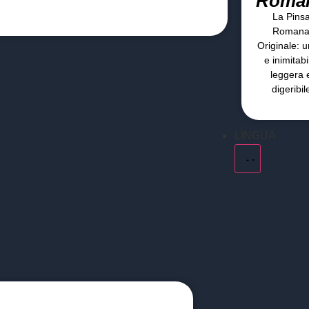
Roma
La Pins
Roman
Originale: u
e inimitabi
leggera 
digeribil
LINGUA