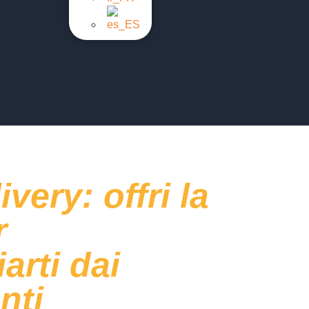
very: offri la
r
iarti dai
nti