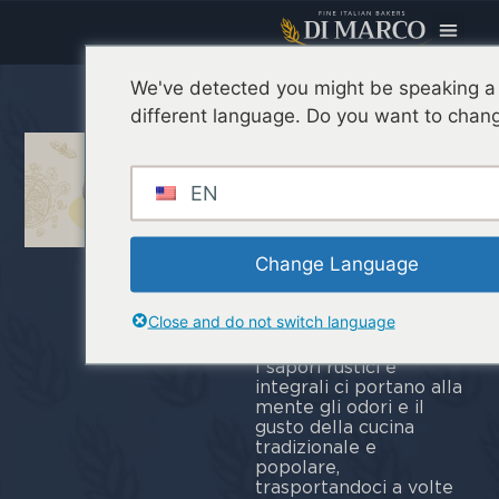
We've detected you might be speaking a
Gusto rustico
different language. Do you want to chang
e mix di semi:
Di Marco
EN
presenta la
nuova base
Change Language
frozen
Multicereali
Close and do not switch language
I sapori rustici e
integrali ci portano alla
mente gli odori e il
gusto della cucina
tradizionale e
popolare,
trasportandoci a volte