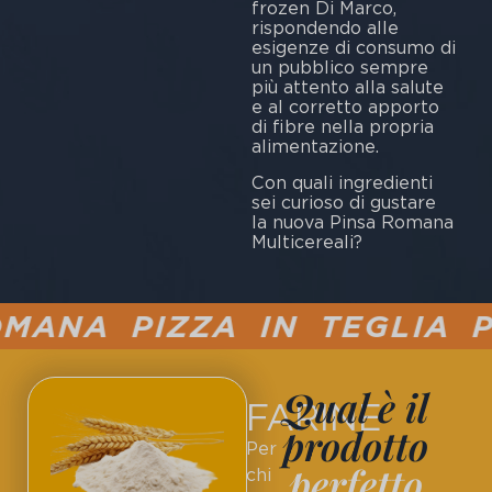
frozen Di Marco,
rispondendo alle
esigenze di consumo di
un pubblico sempre
più attento alla salute
e al corretto apporto
di fibre nella propria
alimentazione.
Con quali ingredienti
sei curioso di gustare
la nuova Pinsa Romana
Multicereali?
ANA PIZZA IN TEGLIA PUC
Qual è il
FARINE
prodotto
Per
perfetto
chi