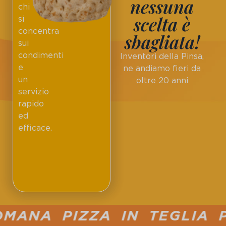
nessuna
chi
scelta è
si
concentra
sbagliata!
sui
condimenti
Inventori della Pinsa,
e
ne andiamo fieri da
un
oltre 20 anni
servizio
rapido
ed
efficace.
ANA PIZZA IN TEGLIA PU