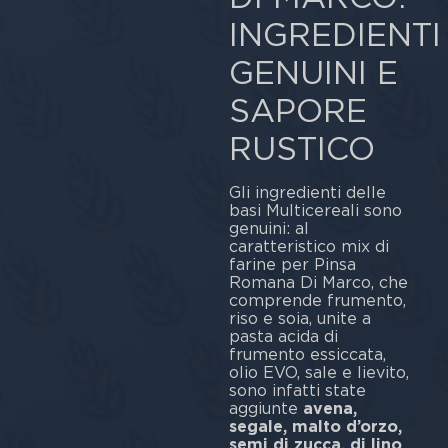
INGREDIENTI
GENUINI E
SAPORE
RUSTICO
Gli ingredienti delle
basi Multicereali sono
genuini: al
caratteristico mix di
farine per Pinsa
Romana Di Marco, che
comprende frumento,
riso e soia, unite a
pasta acida di
frumento essiccata,
olio EVO, sale e lievito,
sono infatti state
aggiunte
avena,
segale, malto d’orzo,
semi di zucca, di lino