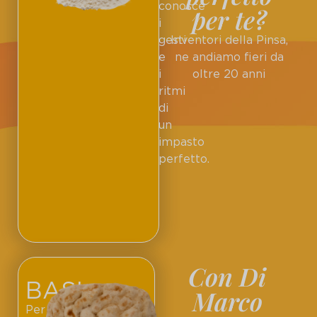
conosce
per te?
i
gesti
Inventori della Pinsa,
e
ne andiamo fieri da
i
oltre 20 anni
ritmi
di
un
impasto
perfetto.
Con Di
BASI
Marco
Per