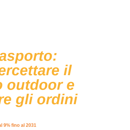
 asporto:
rcettare il
 outdoor e
e gli ordini
in Europa ha dimensioni imponenti: nel 2026
ardi di euro, per poi continuare a crescere
al 9% fino al 2031
. Numeri che raccontano