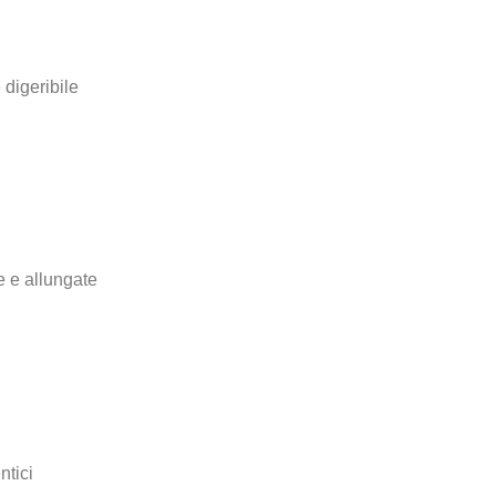
 digeribile
e e allungate
ntici